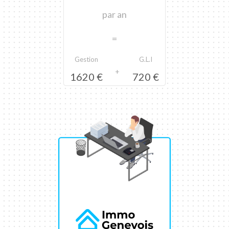
par an
=
Gestion
G.L.I
+
1620 €
720 €